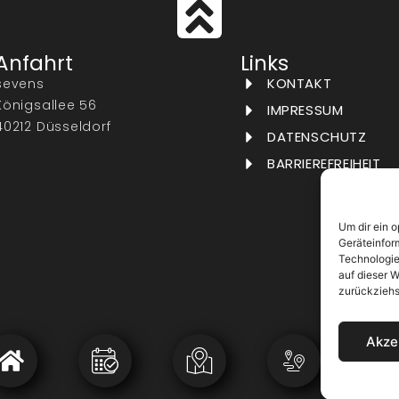
Anfahrt
Links
KONTAKT
sevens
Königsallee 56
IMPRESSUM
40212 Düsseldorf
DATENSCHUTZ
BARRIEREFREIHEIT
Um dir ein 
Geräteinfor
Technologie
auf dieser W
zurückziehs
Akze