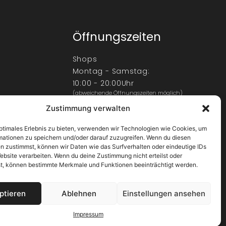
Öffnungszeiten
Shops
Montag - Samstag:
10:00 - 20:00Uhr
(abweichende Öffnungszeiten möglich)
Zustimmung verwalten
Center
Montag - Samstag:
optimales Erlebnis zu bieten, verwenden wir Technologien wie Cookies, um
9:00 - 22:00Uhr
mationen zu speichern und/oder darauf zuzugreifen. Wenn du diesen
Sonntag
n zustimmst, können wir Daten wie das Surfverhalten oder eindeutige IDs
ebsite verarbeiten. Wenn du deine Zustimmung nicht erteilst oder
10:00 - 18:00Uhr
t, können bestimmte Merkmale und Funktionen beeinträchtigt werden.
ptieren
Ablehnen
Einstellungen ansehen
Impressum