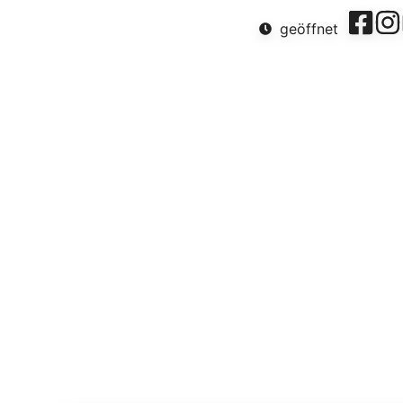
ens
geöffnet