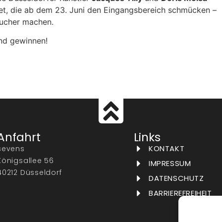
tet, die ab dem 23. Juni den Eingangsbereich schmücken –
sucher machen.
nd gewinnen!
Anfahrt
Links
KONTAKT
sevens
Königsallee 56
IMPRESSUM
40212 Düsseldorf
DATENSCHUTZ
BARRIEREFREIHEIT