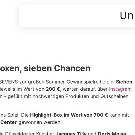
Un
oxen, sieben Chancen
 SEVENS zur großen Sommer-Gewinnspielreihe ein:
Sieben
 jeweils im Wert von
200 €
, warten darauf, über
Instagram
– gefüllt mit hochwertigen Produkten und Gutscheinen
ins Spiel: Die
Highlight-Box im Wert von 700 €
kann mit
 Center
gewonnen werden.
ie Düsseldorfer Künstler
Jacques Tilly
und
Doris Moisa