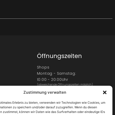
Öffnungszeiten
Shops
Montag - Samstag:
10:00 - 20:00Uhr
(abweichende Öffnungszeiten möglich)
Zustimmung verwalten
Center
Montag - Samstag:
optimales Erlebnis zu bieten, verwenden wir Technologien wie Cookies, um
9:00 - 22:00Uhr
mationen zu speichern und/oder darauf zuzugreifen. Wenn du diesen
Sonntag
n zustimmst, können wir Daten wie das Surfverhalten oder eindeutige IDs