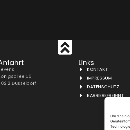
Anfahrt
Links
KONTAKT
sevens
Königsallee 56
IMPRESSUM
40212 Düsseldorf
DATENSCHUTZ
BARRIEREFREIHEIT
Um dir ein 
Geräteinfor
Technologie