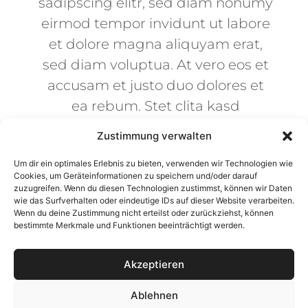
sadipscing elitr, sed diam nonumy
eirmod tempor invidunt ut labore
et dolore magna aliquyam erat,
sed diam voluptua. At vero eos et
accusam et justo duo dolores et
ea rebum. Stet clita kasd
gubergren, no sea takimata
Zustimmung verwalten
sanctus est Lorem ipsum dolor sit
Um dir ein optimales Erlebnis zu bieten, verwenden wir Technologien wie
amet. Lorem ipsum dolor sit amet,
Cookies, um Geräteinformationen zu speichern und/oder darauf
consetetur sadipscing elitr, sed
zuzugreifen. Wenn du diesen Technologien zustimmst, können wir Daten
wie das Surfverhalten oder eindeutige IDs auf dieser Website verarbeiten.
diam nonumy eirmod tempor
Wenn du deine Zustimmung nicht erteilst oder zurückziehst, können
bestimmte Merkmale und Funktionen beeinträchtigt werden.
invidunt ut labore et dolore
magna aliquyam erat, sed diam
Akzeptieren
voluptua. At vero eos et accusam
et justo duo dolores et ea rebum.
Ablehnen