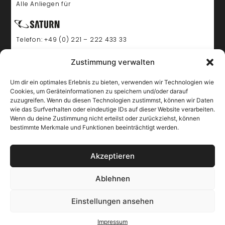
Alle Anliegen für
Telefon: +49 (0) 221 – 222 433 33
Anfahrt
Zustimmung verwalten
sevens
Königsallee 56
Um dir ein optimales Erlebnis zu bieten, verwenden wir Technologien wie
40212 Düsseldorf
Cookies, um Geräteinformationen zu speichern und/oder darauf
Links
zuzugreifen. Wenn du diesen Technologien zustimmst, können wir Daten
wie das Surfverhalten oder eindeutige IDs auf dieser Website verarbeiten.
KONTAKT
Wenn du deine Zustimmung nicht erteilst oder zurückziehst, können
bestimmte Merkmale und Funktionen beeinträchtigt werden.
IMPRESSUM
DATENSCHUTZ
Akzeptieren
BARRIEREFREIHEIT
Öffnungszeiten
Ablehnen
Shops
Einstellungen ansehen
Montag - Samstag:
10:00 - 20:00Uhr
Impressum